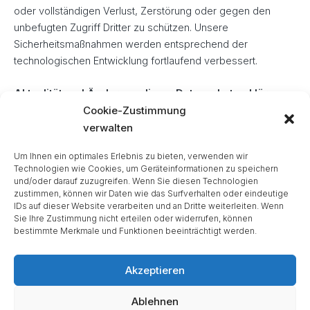
oder vollständigen Verlust, Zerstörung oder gegen den
unbefugten Zugriff Dritter zu schützen. Unsere
Sicherheitsmaßnahmen werden entsprechend der
technologischen Entwicklung fortlaufend verbessert.
Aktualität und Änderung dieser Datenschutzerklärung
Cookie-Zustimmung
Diese Datenschutzerklärung ist aktuell gültig und hat den
verwalten
Stand Februar 2021. Durch die Weiterentwicklung unserer
Um Ihnen ein optimales Erlebnis zu bieten, verwenden wir
Website und Angebote darüber oder aufgrund geänderter
Technologien wie Cookies, um Geräteinformationen zu speichern
gesetzlicher beziehungsweise behördlicher Vorgaben kann
und/oder darauf zuzugreifen. Wenn Sie diesen Technologien
es notwendig werden, diese Datenschutzerklärung zu
zustimmen, können wir Daten wie das Surfverhalten oder eindeutige
IDs auf dieser Website verarbeiten und an Dritte weiterleiten. Wenn
ändern. Die jeweils aktuelle Datenschutzerklärung kann
Sie Ihre Zustimmung nicht erteilen oder widerrufen, können
jederzeit auf dieser Website von Ihnen abgerufen und
bestimmte Merkmale und Funktionen beeinträchtigt werden.
ausgedruckt werden.
Akzeptieren
Ablehnen