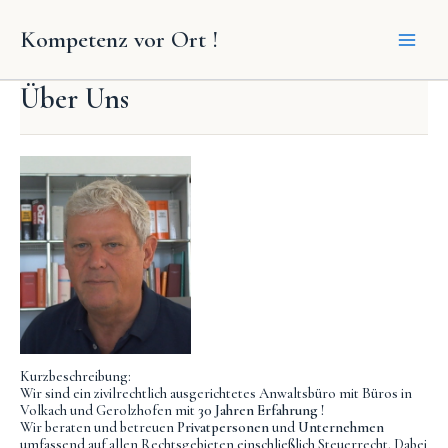
Zum
Kompetenz vor Ort !
Inhalt
springen
Über Uns
Kurzbeschreibung:
Wir sind ein zivilrechtlich ausgerichtetes Anwaltsbüro mit Büros in
Volkach und Gerolzhofen mit
30 Jahren Erfahrung !
Wir beraten und betreuen
Privatpersonen
und
Unternehmen
umfassend auf allen Rechtsgebieten einschließlich Steuerrecht. Dabei