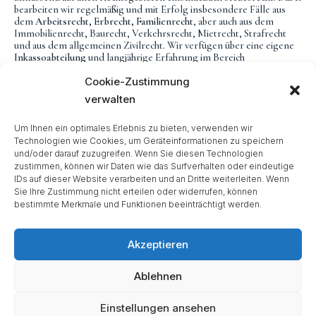
bearbeiten wir regelmäßig und mit Erfolg insbesondere Fälle aus
dem
Arbeitsrecht, Erbrecht, Familienrecht
, aber auch aus dem
Immobilienrecht, Baurecht, Verkehrsrecht, Mietrecht, Strafrecht
und aus dem allgemeinen Zivilrecht. Wir verfügen über eine eigene
Inkassoabteilung
und langjährige Erfahrung im Bereich
Zwangsvollstreckung.
Cookie-Zustimmung
Herr RA Grunenberg ist außerdem
Fachanwalt für Arbeitsrecht
.
Wenn es erforderlich ist, ziehen wir besonders qualifizierte
verwalten
Spezialisten aus anderen Rechtsbereichen hinzu, um eine
umfassende rechtliche Beratung zu gewährleisten.
Um Ihnen ein optimales Erlebnis zu bieten, verwenden wir
Praxis- und ergebnisorientierte Beratung
ist uns wichtig. Der
Technologien wie Cookies, um Geräteinformationen zu speichern
Mandant soll verstehen, was vor sich geht. Nur wenn die
Kommunikation zwischen Rechtsanwalt und Mandant funktioniert,
und/oder darauf zuzugreifen. Wenn Sie diesen Technologien
können bestmögliche Ergebnisse erzielt werden.
zustimmen, können wir Daten wie das Surfverhalten oder eindeutige
“
Bei uns sind Sie keine „Nummer“, sondern Sie werden individuell und
IDs auf dieser Website verarbeiten und an Dritte weiterleiten. Wenn
persönlich vom Chef selbst betreut und beraten.
“
Sie Ihre Zustimmung nicht erteilen oder widerrufen, können
Näheres über Herrn RA Grunenberg erfahren Sie hier…
bestimmte Merkmale und Funktionen beeinträchtigt werden.
Akzeptieren
Ablehnen
Copyright © 2026 Kompetenz vor Ort ! | Präsentiert von
Astra-
WordPress-Theme
Einstellungen ansehen