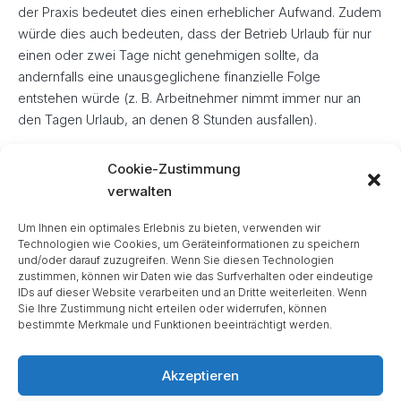
der Praxis bedeutet dies einen erheblicher Aufwand. Zudem
würde dies auch bedeuten, dass der Betrieb Urlaub für nur
einen oder zwei Tage nicht genehmigen sollte, da
andernfalls eine unausgeglichene finanzielle Folge
entstehen würde (z. B. Arbeitnehmer nimmt immer nur an
den Tagen Urlaub, an denen 8 Stunden ausfallen).
Dieses Ergebnis lässt sich durch vertragliche Vereinbarung
Cookie-Zustimmung
vermeiden. Es ist zu empfehlen, einen Stundenansatz pro
verwalten
Urlaubstag auf der Basis der wöchentlichen Arbeitszeit zu
vereinbaren.
Um Ihnen ein optimales Erlebnis zu bieten, verwenden wir
Technologien wie Cookies, um Geräteinformationen zu speichern
und/oder darauf zuzugreifen. Wenn Sie diesen Technologien
zustimmen, können wir Daten wie das Surfverhalten oder eindeutige
ZURÜCK
WEITER
IDs auf dieser Website verarbeiten und an Dritte weiterleiten. Wenn
Sie Ihre Zustimmung nicht erteilen oder widerrufen, können
bestimmte Merkmale und Funktionen beeinträchtigt werden.
Akzeptieren